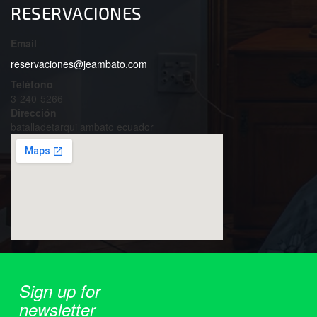
RESERVACIONES
Email
reservaciones@jeambato.com
Teléfono
3-240-5266
Dirección
batalladetarqui ambato ecuador
Sign up for
newsletter