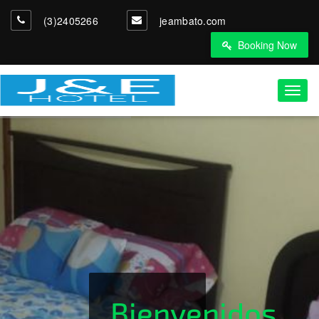
(3)2405266
jeambato.com
Booking Now
Toggl
navig
Bienvenidos