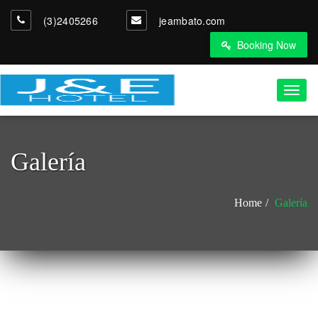
(3)2405266
jeambato.com
Booking Now
Toggl
navig
Galería
Home
Galería