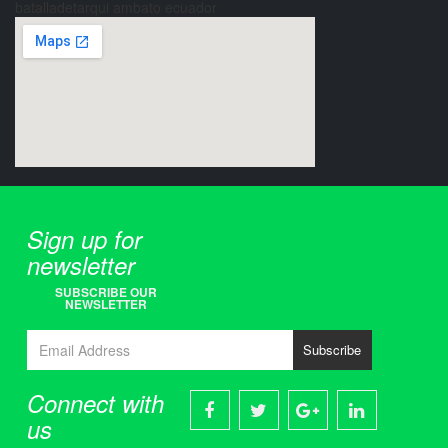
batalladetarqui ambato ecuador
Sign up for
newsletter
SUBSCRIBE OUR
NEWSLETTER
Subscribe
Connect with
us